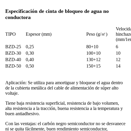
Especificación de cinta de bloqueo de agua no
conductora
Velocid
TIPO
Espesor (mm)
Peso (g/㎡)
hinchaz
(mm/1er
BZD-25
0,25
80+10
6
BZD-30
0,30
100+10
10
BZD-40
0,40
130+12
12
BZD-50
0,50
150+15
14
Aplicación: Se utiliza para amortiguar y bloquear el agua dentro
de la cubierta metálica del cable de alimentación de súper alto
voltaje.
Tiene baja resistencia superficial, resistencia de bajo volumen,
alta resistencia a la tracción, buena resistencia a la temperatura y
buen antiadhesivo.
Con las ventajas: el carbón negro semiconductor no se desvanece
ni se quita fácilmente, buen rendimiento semiconductor,