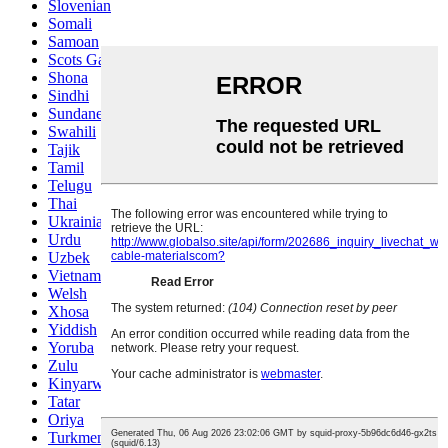
Slovenian
Somali
Samoan
Scots Gaelic
Shona
Sindhi
Sundanese
Swahili
Tajik
Tamil
Telugu
Thai
Ukrainian
Urdu
Uzbek
Vietnamese
Welsh
Xhosa
Yiddish
Yoruba
Zulu
Kinyarwanda
Tatar
Oriya
Turkmen