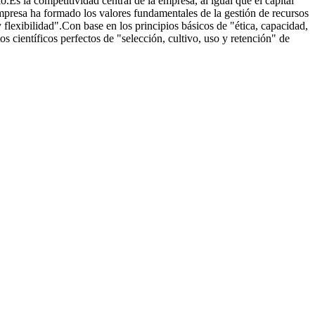
o.Es la competitividad central de la empresa, al igual que el capital
 empresa ha formado los valores fundamentales de la gestión de recursos
flexibilidad".Con base en los principios básicos de "ética, capacidad,
s científicos perfectos de "selección, cultivo, uso y retención" de