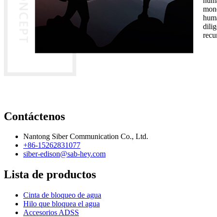
huma
mone
huma
dili
recu
Contáctenos
Nantong Siber Communication Co., Ltd.
+86-15262831077
siber-edison@sab-hey.com
Lista de productos
Cinta de bloqueo de agua
Hilo que bloquea el agua
Accesorios ADSS