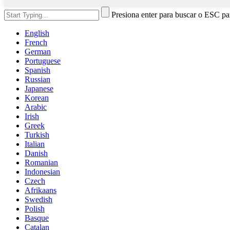
Presiona enter para buscar o ESC par
English
French
German
Portuguese
Spanish
Russian
Japanese
Korean
Arabic
Irish
Greek
Turkish
Italian
Danish
Romanian
Indonesian
Czech
Afrikaans
Swedish
Polish
Basque
Catalan