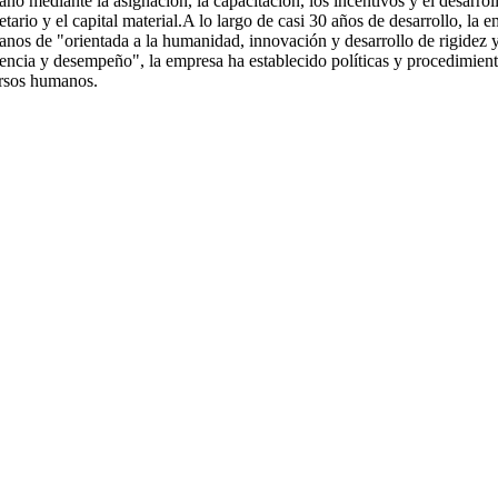
no mediante la asignación, la capacitación, los incentivos y el desarroll
tario y el capital material.A lo largo de casi 30 años de desarrollo, la
nos de "orientada a la humanidad, innovación y desarrollo de rigidez y 
gencia y desempeño", la empresa ha establecido políticas y procedimiento
rsos humanos.