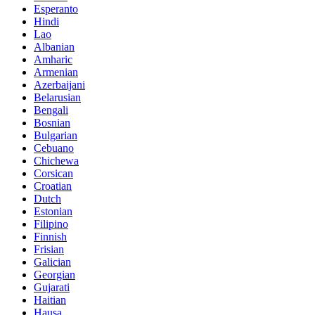
Esperanto
Hindi
Lao
Albanian
Amharic
Armenian
Azerbaijani
Belarusian
Bengali
Bosnian
Bulgarian
Cebuano
Chichewa
Corsican
Croatian
Dutch
Estonian
Filipino
Finnish
Frisian
Galician
Georgian
Gujarati
Haitian
Hausa