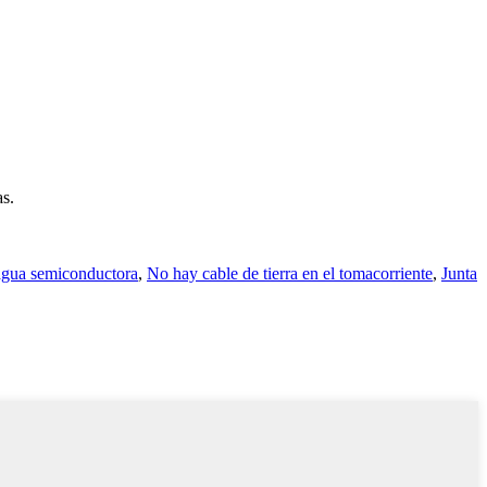
as.
agua semiconductora
,
No hay cable de tierra en el tomacorriente
,
Junta