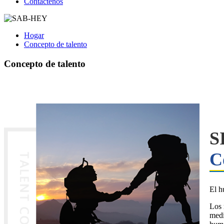
Contáctenos
Hogar
Concepto de talento
Concepto de talento
S
C
El h
Los 
medi