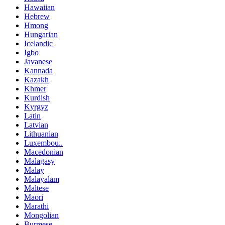
Hawaiian
Hebrew
Hmong
Hungarian
Icelandic
Igbo
Javanese
Kannada
Kazakh
Khmer
Kurdish
Kyrgyz
Latin
Latvian
Lithuanian
Luxembou..
Macedonian
Malagasy
Malay
Malayalam
Maltese
Maori
Marathi
Mongolian
Burmese