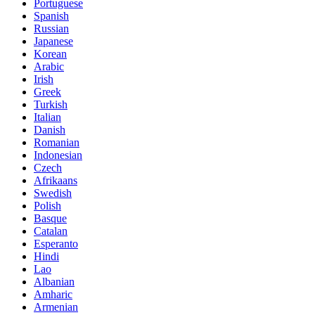
Portuguese
Spanish
Russian
Japanese
Korean
Arabic
Irish
Greek
Turkish
Italian
Danish
Romanian
Indonesian
Czech
Afrikaans
Swedish
Polish
Basque
Catalan
Esperanto
Hindi
Lao
Albanian
Amharic
Armenian