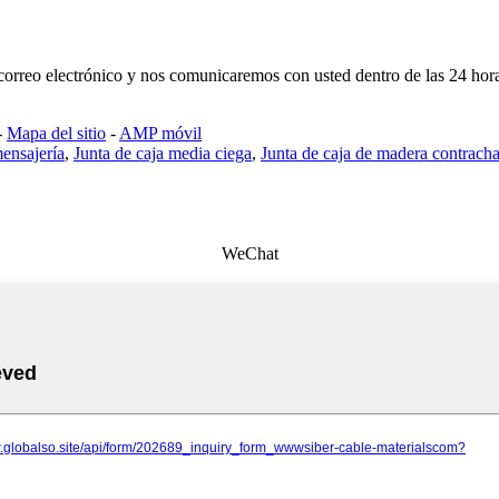
u correo electrónico y nos comunicaremos con usted dentro de las 24 hor
-
Mapa del sitio
-
AMP móvil
ensajería
,
Junta de caja media ciega
,
Junta de caja de madera contrach
WeChat