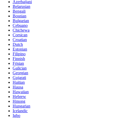
Azerbaijani
Belarusian
Bengali
Bosnian
Bulgarian
Cebuano
Chichewa
Corsican
Croatian
Dutch
Estonian
Filipino
Finnish
Frisian
Galician
Georgian
Gujarati
Haitian
Hausa
Hawaiian
Hebrew
Hmong
Hungarian
Icelandic
Igbo