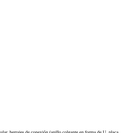
gular, herrajes de conexión (anillo colgante en forma de U, placa