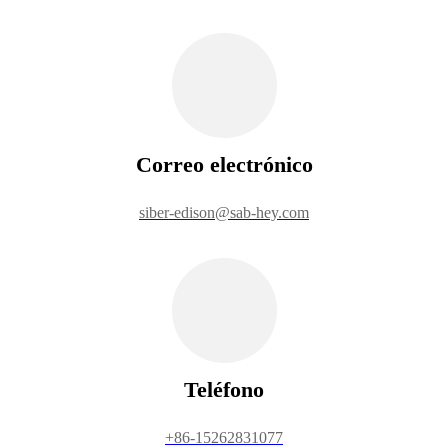
Correo electrónico
siber-edison@sab-hey.com
Teléfono
+86-15262831077