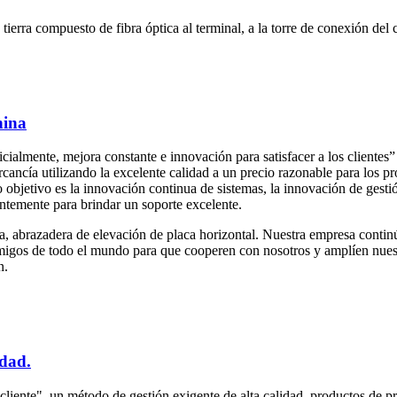
ierra compuesto de fibra óptica al terminal, a la torre de conexión del ca
hina
cialmente, mejora constante e innovación para satisfacer a los clientes”
cancía utilizando la excelente calidad a un precio razonable para los 
objetivo es la innovación continua de sistemas, la innovación de gestió
antemente para brindar un soporte excelente.
 abrazadera de elevación de placa horizontal. Nuestra empresa continúa 
igos de todo el mundo para que cooperen con nosotros y amplíen nuest
n.
idad.
al cliente", un método de gestión exigente de alta calidad, productos de