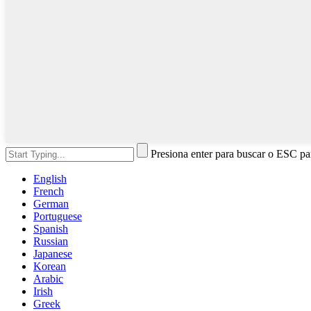
Presiona enter para buscar o ESC par
English
French
German
Portuguese
Spanish
Russian
Japanese
Korean
Arabic
Irish
Greek