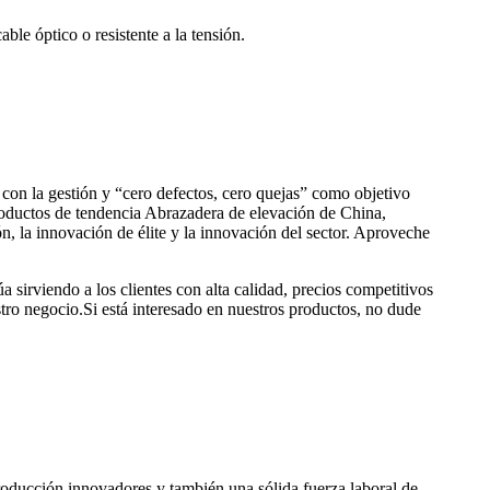
ble óptico o resistente a la tensión.
 con la gestión y “cero defectos, cero quejas” como objetivo
productos de tendencia Abrazadera de elevación de China,
n, la innovación de élite y la innovación del sector. Aproveche
sirviendo a los clientes con alta calidad, precios competitivos
ro negocio.Si está interesado en nuestros productos, no dude
 producción innovadores y también una sólida fuerza laboral de