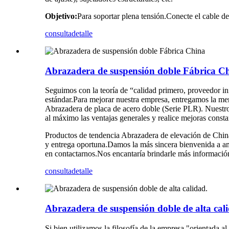
Objetivo:
Para soportar plena tensión.Conecte el cable de t
consulta
detalle
Abrazadera de suspensión doble Fábrica C
Seguimos con la teoría de “calidad primero, proveedor ini
estándar.Para mejorar nuestra empresa, entregamos la mer
Abrazadera de placa de acero doble (Serie PLR). Nuestro 
al máximo las ventajas generales y realice mejoras const
Productos de tendencia Abrazadera de elevación de China,
y entrega oportuna.Damos la más sincera bienvenida a am
en contactarnos.Nos encantaría brindarle más informació
consulta
detalle
Abrazadera de suspensión doble de alta cal
Si bien utilizamos la filosofía de la empresa "orientada 