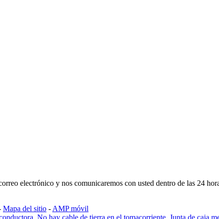
u correo electrónico y nos comunicaremos con usted dentro de las 24 hor
-
Mapa del sitio
-
AMP móvil
 conductora
,
No hay cable de tierra en el tomacorriente
,
Junta de caja m