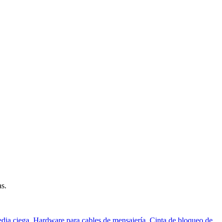
as.
edia ciega
,
Hardware para cables de mensajería
,
Cinta de bloqueo de