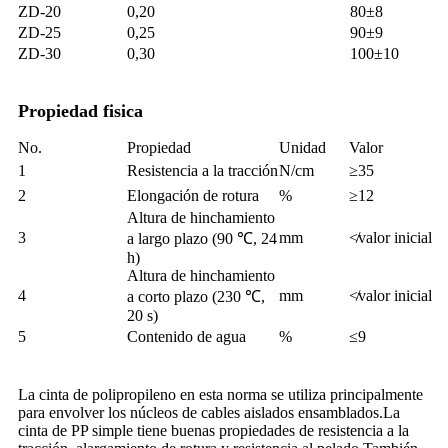
ZD-20
0,20
80±8
ZD-25
0,25
90±9
ZD-30
0,30
100±10
Propiedad fisica
No.
Propiedad
Unidad
Valor
1
Resistencia a la tracción
N/cm
≥35
2
Elongación de rotura
%
≥12
Altura de hinchamiento
3
mm
≮valor inicial
a largo plazo (90 ℃, 24
h)
Altura de hinchamiento
4
mm
≮valor inicial
a corto plazo (230 ℃,
20 s)
5
Contenido de agua
%
≤9
La cinta de polipropileno en esta norma se utiliza principalmente
para envolver los núcleos de cables aislados ensamblados.La
cinta de PP simple tiene buenas propiedades de resistencia a la