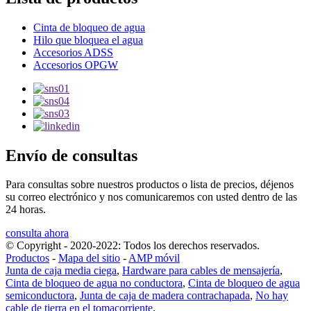
Cinta de bloqueo de agua
Hilo que bloquea el agua
Accesorios ADSS
Accesorios OPGW
Envío de consultas
Para consultas sobre nuestros productos o lista de precios, déjenos
su correo electrónico y nos comunicaremos con usted dentro de las
24 horas.
consulta ahora
© Copyright - 2020-2022: Todos los derechos reservados.
Productos
-
Mapa del sitio
-
AMP móvil
Junta de caja media ciega
,
Hardware para cables de mensajería
,
Cinta de bloqueo de agua no conductora
,
Cinta de bloqueo de agua
semiconductora
,
Junta de caja de madera contrachapada
,
No hay
cable de tierra en el tomacorriente
,